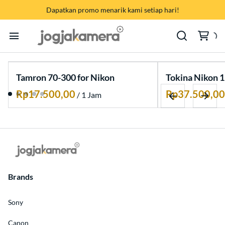
Memory Card
Dapatkan promo menarik kami setiap hari!
Audio Interface | Sound System
SONY
Baterai | Charger | AC Adaptor
CANON
Home
LED TV | Monitor | Proyektor
Tamron 70-300 for Nikon
Tokina Nikon
FUJIFILM
Cara Sewa
/
Live Streaming | Hybrid Meeting
NIKON
Produk Kategori
Harga Bundling {PROMO}
GODOX
Brand
APPLE
Pembayaran
Brands
Sony
Hubungi Kami
Canon