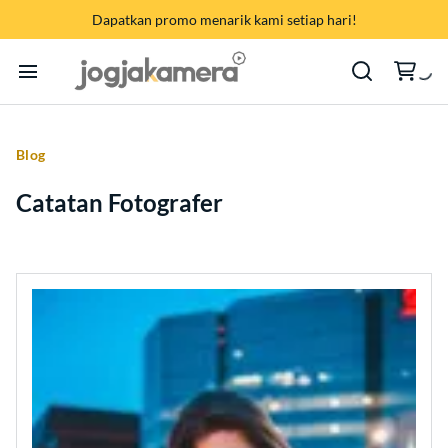
Memory Card
Dapatkan promo menarik kami setiap hari!
Audio Interface | Sound System
SONY
Baterai | Charger | AC Adaptor
CANON
Home
LED TV | Monitor | Proyektor
Blog
FUJIFILM
Cara Sewa
Live Streaming | Hybrid Meeting
Catatan Fotografer
NIKON
Produk Kategori
Harga Bundling {PROMO}
GODOX
Brand
APPLE
Pembayaran
Hubungi Kami