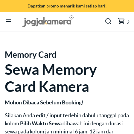
Memory Card
Dapatkan promo menarik kami setiap hari!
Audio Interface | Sound System
SONY
Baterai | Charger | AC Adaptor
CANON
Home
LED TV | Monitor | Proyektor
FUJIFILM
Memory Card
Cara Sewa
Live Streaming | Hybrid Meeting
NIKON
Sewa Memory
Produk Kategori
Harga Bundling {PROMO}
GODOX
Card Kamera
Brand
APPLE
Mohon Dibaca Sebelum Booking!
Pembayaran
Silakan Anda
edit / input
terlebih dahulu
tanggal pada
Hubungi Kami
kolom
Pilih Waktu Sewa
dibawah ini dengan durasi
sewa pada kolom jam minimal 6 jam, 12 jam dan